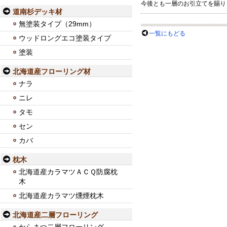
今後とも一層のお引立てを賜り
道南杉デッキ材
無塗装タイプ（29mm）
一覧にもどる
ウッドロングエコ塗装タイプ
塗装
北海道産フローリング材
ナラ
ニレ
タモ
セン
カバ
枕木
北海道産カラマツＡＣＱ防腐枕
木
北海道産カラマツ燻煙枕木
北海道産二層フローリング