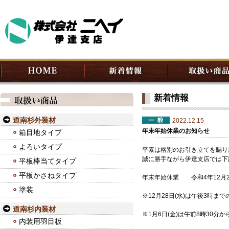
新着情報
道南杉外装材
2022.12.15
年末年始休業のお知らせ
箱目地タイプ
よろいタイプ
平素は格別のお引き立てを賜り
誠に勝手ながら伊達支店では下
平板棒当てタイプ
平板かさねタイプ
年末年始休業 令和4年12月29
塗装
※12月28日(水)は午後3時
道南杉内装材
※1月6日(金)は午前8時30分
内装用羽目板