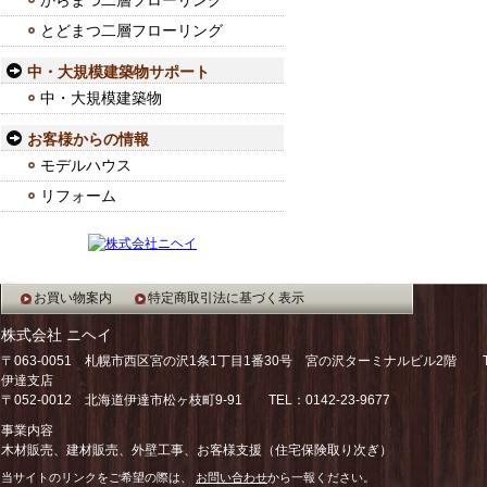
からまつ二層フローリング
とどまつ二層フローリング
中・大規模建築物サポート
中・大規模建築物
お客様からの情報
モデルハウス
リフォーム
お買い物案内
特定商取引法に基づく表示
株式会社 ニヘイ
〒063-0051 札幌市西区宮の沢1条1丁目1番30号 宮の沢ターミナルビル2階 TEL：
伊達支店
〒052-0012 北海道伊達市松ヶ枝町9-91 TEL：0142-23-9677
事業内容
木材販売、建材販売、外壁工事、お客様支援（住宅保険取り次ぎ）
当サイトのリンクをご希望の際は、
お問い合わせ
から一報ください。