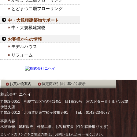
からまつ二層フローリング
とどまつ二層フローリング
中・大規模建築物サポート
中・大規模建築物
お客様からの情報
モデルハウス
リフォーム
お買い物案内
特定商取引法に基づく表示
株式会社 ニヘイ
〒063-0051 札幌市西区宮の沢1条1丁目1番30号 宮の沢ターミナルビル2階 TEL：
伊達支店
〒052-0012 北海道伊達市松ヶ枝町9-91 TEL：0142-23-9677
事業内容
木材販売、建材販売、外壁工事、お客様支援（住宅保険取り次ぎ）
当サイトのリンクをご希望の際は、
お問い合わせ
から一報ください。