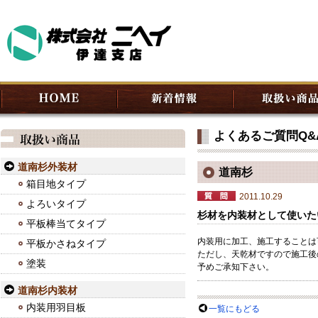
よくあるご質問Q&
道南杉外装材
道南杉
箱目地タイプ
2011.10.29
よろいタイプ
杉材を内装材として使いた
平板棒当てタイプ
内装用に加工、施工することは
平板かさねタイプ
ただし、天乾材ですので施工後
塗装
予めご承知下さい。
道南杉内装材
内装用羽目板
一覧にもどる