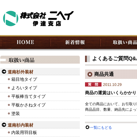
よくあるご質問Q&
道南杉外装材
商品共通
箱目地タイプ
2011.10.29
よろいタイプ
商品の運賃はいくらかかり
平板棒当てタイプ
全ての商品において、お引取り
平板かさねタイプ
商品品目、数量、納品先によっ
塗装
道南杉内装材
一覧にもどる
内装用羽目板