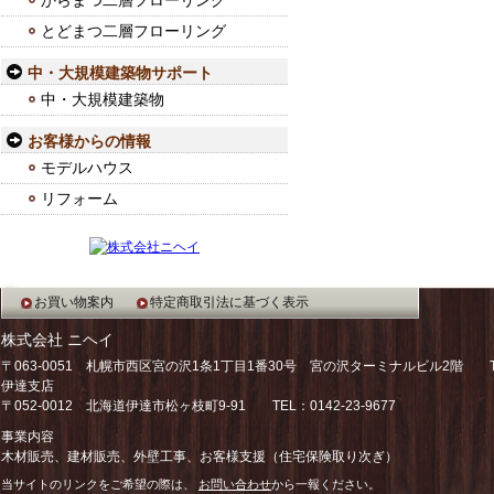
からまつ二層フローリング
とどまつ二層フローリング
中・大規模建築物サポート
中・大規模建築物
お客様からの情報
モデルハウス
リフォーム
お買い物案内
特定商取引法に基づく表示
株式会社 ニヘイ
〒063-0051 札幌市西区宮の沢1条1丁目1番30号 宮の沢ターミナルビル2階 TEL：
伊達支店
〒052-0012 北海道伊達市松ヶ枝町9-91 TEL：0142-23-9677
事業内容
木材販売、建材販売、外壁工事、お客様支援（住宅保険取り次ぎ）
当サイトのリンクをご希望の際は、
お問い合わせ
から一報ください。