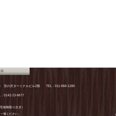
表示
号 宮の沢ターミナルビル2階 TEL：011-668-1280
142-23-9677
宅保険取り次ぎ）
ら一報ください。