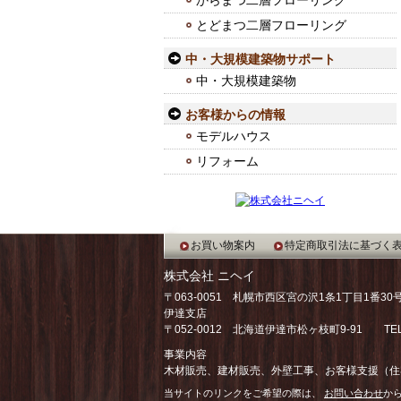
からまつ二層フローリング
とどまつ二層フローリング
中・大規模建築物サポート
中・大規模建築物
お客様からの情報
モデルハウス
リフォーム
お買い物案内
特定商取引法に基づく
株式会社 ニヘイ
〒063-0051 札幌市西区宮の沢1条1丁目1番30
伊達支店
〒052-0012 北海道伊達市松ヶ枝町9-91 TEL：0
事業内容
木材販売、建材販売、外壁工事、お客様支援（住
当サイトのリンクをご希望の際は、
お問い合わせ
か